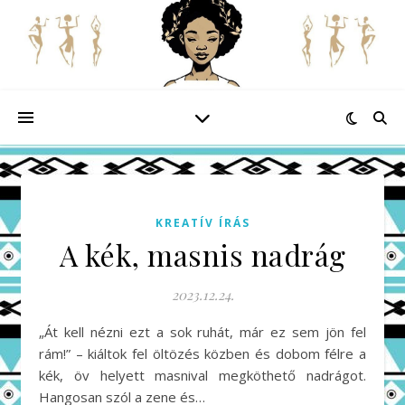
KREATÍV ÍRÁS
A kék, masnis nadrág
2023.12.24.
„Át kell nézni ezt a sok ruhát, már ez sem jön fel
rám!” – kiáltok fel öltözés közben és dobom félre a
kék, öv helyett masnival megköthető nadrágot.
Hangosan szól a zene és…