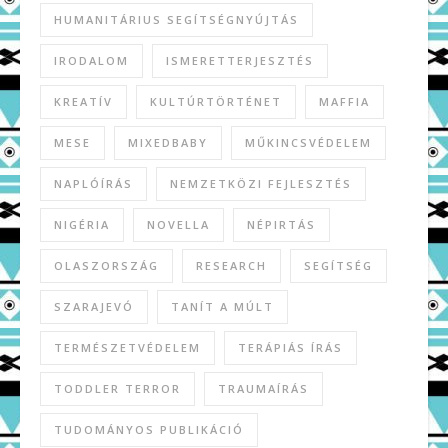
HUMANITÁRIUS SEGÍTSÉGNYÚJTÁS
IRODALOM
ISMERETTERJESZTÉS
KREATÍV
KULTÚRTÖRTÉNET
MAFFIA
MESE
MIXEDBABY
MŰKINCSVÉDELEM
NAPLÓÍRÁS
NEMZETKÖZI FEJLESZTÉS
NIGÉRIA
NOVELLA
NÉPIRTÁS
OLASZORSZÁG
RESEARCH
SEGÍTSÉG
SZARAJEVÓ
TANÍT A MÚLT
TERMÉSZETVÉDELEM
TERÁPIÁS ÍRÁS
TODDLER TERROR
TRAUMAÍRÁS
TUDOMÁNYOS PUBLIKÁCIÓ