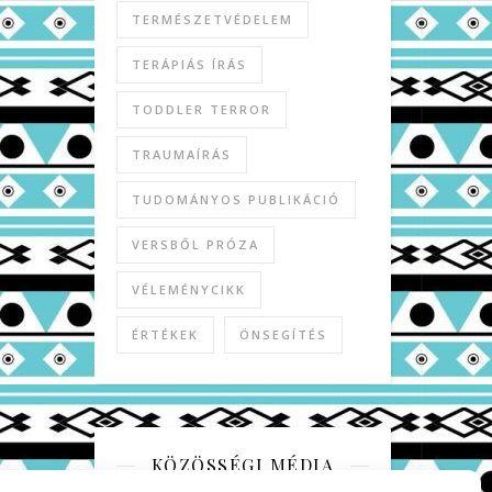
TERMÉSZETVÉDELEM
TERÁPIÁS ÍRÁS
TODDLER TERROR
TRAUMAÍRÁS
TUDOMÁNYOS PUBLIKÁCIÓ
VERSBŐL PRÓZA
VÉLEMÉNYCIKK
ÉRTÉKEK
ÖNSEGÍTÉS
KÖZÖSSÉGI MÉDIA