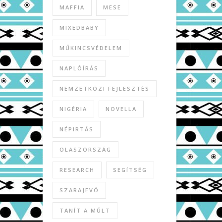
MAFFIA
MESE
MIXEDBABY
MŰKINCSVÉDELEM
NAPLÓÍRÁS
NEMZETKÖZI FEJLESZTÉS
NIGÉRIA
NOVELLA
NÉPIRTÁS
OLASZORSZÁG
RESEARCH
SEGÍTSÉG
SZARAJEVÓ
TANÍT A MÚLT