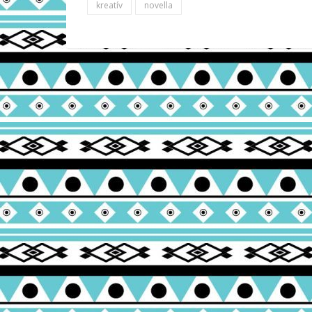
kreatív
novella