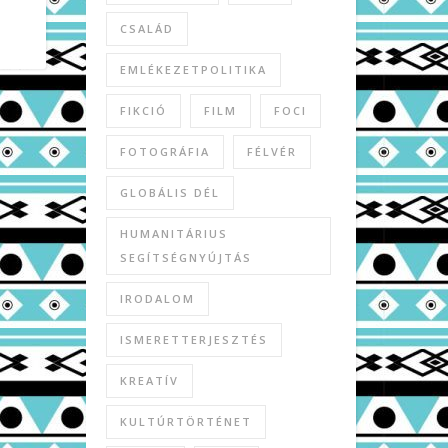
CSALÁD
EMLÉKEZETPOLITIKA
FIKCIÓ
FILM
FOCI
FOTOGRÁFIA
FÉLVÉR
GLOBÁLIS DÉL
HUMANITÁRIUS
SEGÍTSÉGNYÚJTÁS
IRODALOM
ISMERETTERJESZTÉS
KREATÍV
KULTÚRTÖRTÉNET