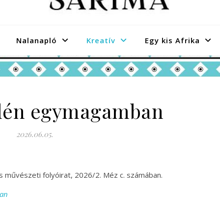
Nalanapló
Kreatív
Egy kis Afrika
élén egymagamban
2026.06.05.
s művészeti folyóirat, 2026/2. Méz c. számában.
ban