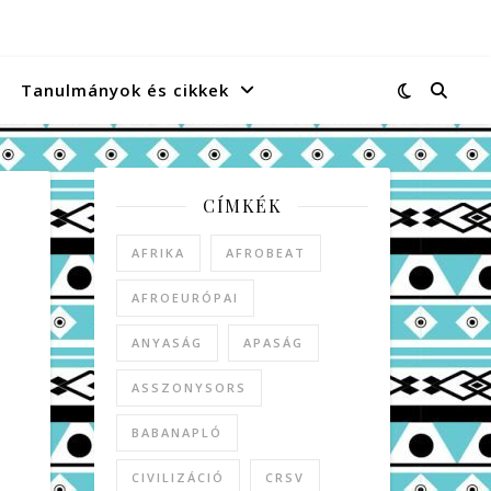
Tanulmányok és cikkek
CÍMKÉK
AFRIKA
AFROBEAT
AFROEURÓPAI
ANYASÁG
APASÁG
ASSZONYSORS
BABANAPLÓ
CIVILIZÁCIÓ
CRSV