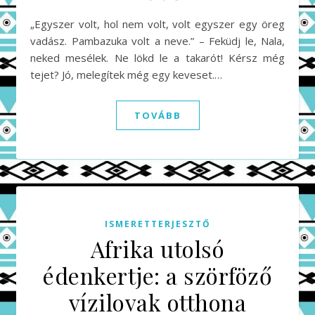
„Egyszer volt, hol nem volt, volt egyszer egy öreg
vadász. Pambazuka volt a neve.” – Feküdj le, Nala,
neked mesélek. Ne lökd le a takarót! Kérsz még
tejet? Jó, melegítek még egy keveset.…
TOVÁBB
ISMERETTERJESZTŐ
Afrika utolsó
édenkertje: a szörföző
vízilovak otthona