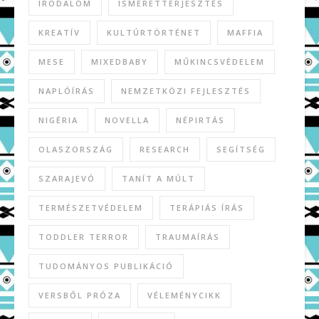
IRODALOM
ISMERETTERJESZTÉS
KREATÍV
KULTÚRTÖRTÉNET
MAFFIA
MESE
MIXEDBABY
MŰKINCSVÉDELEM
NAPLÓÍRÁS
NEMZETKÖZI FEJLESZTÉS
NIGÉRIA
NOVELLA
NÉPIRTÁS
OLASZORSZÁG
RESEARCH
SEGÍTSÉG
SZARAJEVÓ
TANÍT A MÚLT
TERMÉSZETVÉDELEM
TERÁPIÁS ÍRÁS
TODDLER TERROR
TRAUMAÍRÁS
TUDOMÁNYOS PUBLIKÁCIÓ
VERSBŐL PRÓZA
VÉLEMÉNYCIKK