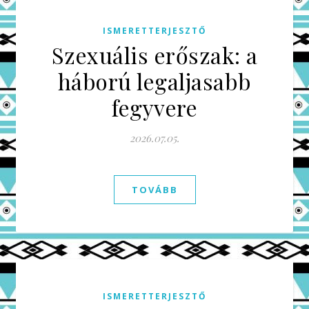
ISMERETTERJESZTŐ
Szexuális erőszak: a
háború legaljasabb
fegyvere
2026.07.05.
TOVÁBB
ISMERETTERJESZTŐ