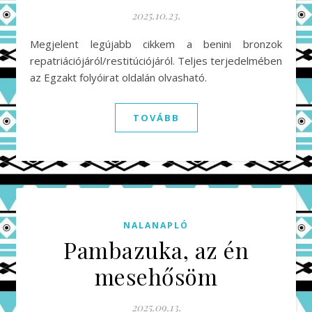
2025.10.23.
Megjelent legújabb cikkem a benini bronzok
repatriációjáról/restitúciójáról. Teljes terjedelmében
az Egzakt folyóirat oldalán olvasható.
TOVÁBB
NALANAPLÓ
Pambazuka, az én
mesehősöm
2025.09.13.