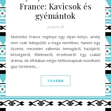
France: Kavicsok és
gyémántok
2024.02.26.
Mutombo France regénye egy olyan könyv, amely
nem csak hiánypótló a maga nemében, hanem egy
őszinte, meztelen vallomás önmagáról, hazájáról,
kétségeiről, félelmeiről, érzelmeiről. Egy család
drámai, de Afrikában mégis hétköznapinak mondható
igaz története,…
TOVÁBB