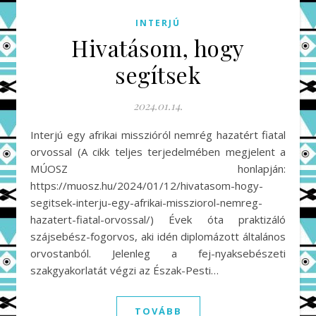
INTERJÚ
Hivatásom, hogy
segítsek
2024.01.14.
Interjú egy afrikai misszióról nemrég hazatért fiatal
orvossal (A cikk teljes terjedelmében megjelent a
MÚOSZ honlapján:
https://muosz.hu/2024/01/12/hivatasom-hogy-
segitsek-interju-egy-afrikai-missziorol-nemreg-
hazatert-fiatal-orvossal/) Évek óta praktizáló
szájsebész-fogorvos, aki idén diplomázott általános
orvostanból. Jelenleg a fej-nyaksebészeti
szakgyakorlatát végzi az Észak-Pesti…
TOVÁBB