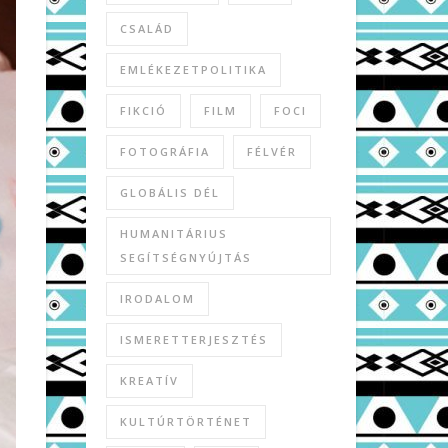
CSALÁD
EMLÉKEZETPOLITIKA
FIKCIÓ
FILM
FOCI
FOTOGRÁFIA
FÉLVÉR
GLOBÁLIS DÉL
HUMANITÁRIUS
SEGÍTSÉGNYÚJTÁS
IRODALOM
ISMERETTERJESZTÉS
KREATÍV
KULTÚRTÖRTÉNET