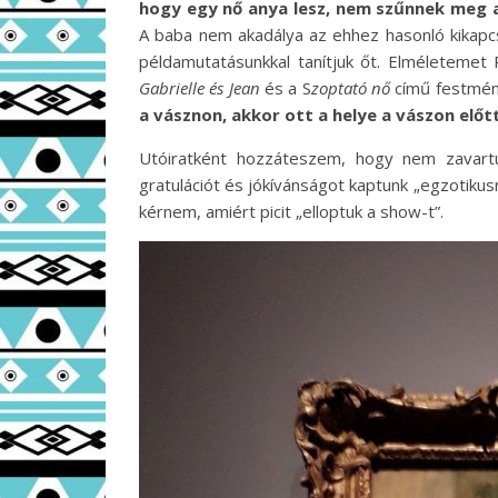
hogy egy nő anya lesz, nem szűnnek meg a
A baba nem akadálya az ehhez hasonló kikapcs
példamutatásunkkal tanítjuk őt. Elméletemet
Gabrielle és Jean
és a S
zoptató nő
című festmén
a vásznon, akkor ott a helye a vászon előtt
Utóiratként hozzáteszem, hogy nem zavartu
gratulációt és jókívánságot kaptunk „egzotikusn
kérnem, amiért picit „elloptuk a show-t”.