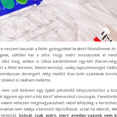
re veszem hasznát a fehér gyöngyökkel kirakott fülvédőmnek és
gnek, üdítően hat a séta. Hogy miért mosolyodok el mind
t idéz meg, amikor is Olívia barátnőmmel egy-két (három-nég
t a fehér keretes, fekete lencséjű, vadiúj napszemüveget talál
omályosan derengett. Még mielőtt ittas bolti szarkának érez
blokkot is találtam mellette.
l nem volt kedvem egy újabb pénzköltő kényszerkörhöz a köz
k tegyünk egy kört a ház körül”
elnevezésű csoszogás. Paneltöm
ki valami nehezen megmagyarázható okból kifolyólag a kerteshá
valóan nem találja a keresett lépcsőházat, aztán ha sikerült, ak
névlistát.
Szóval, csak azért, mert gyeden vagyok nem ke