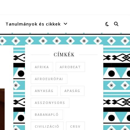
Tanulmányok és cikkek
CÍMKÉK
AFRIKA
AFROBEAT
AFROEURÓPAI
ANYASÁG
APASÁG
ASSZONYSORS
BABANAPLÓ
CIVILIZÁCIÓ
CRSV