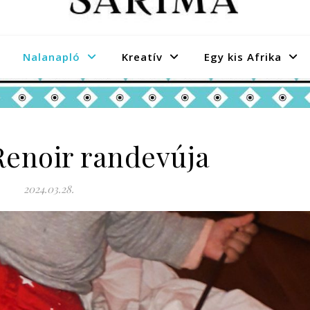
Nalanapló
Kreatív
Egy kis Afrika
Renoir randevúja
2024.03.28.