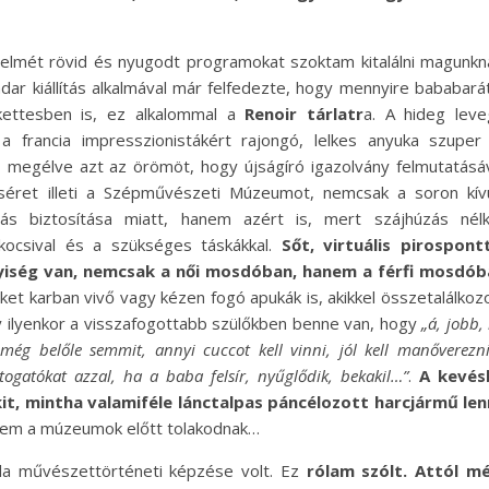
yelmét rövid és nyugodt programokat szoktam kitalálni magunkn
dar kiállítás alkalmával már felfedezte, hogy mennyire bababará
 kettesben is, ez alkalommal a
Renoir tárlatr
a. A hideg lev
 francia impresszionistákért rajongó, lelkes anyuka szuper
, megélve azt az örömöt, hogy újságíró igazolvány felmutatásá
icséret illeti a Szépművészeti Múzeumot, nemcsak a soron kívü
tás biztosítása miatt, hanem azért is, mert szájhúzás nélk
csival és a szükséges táskákkal.
Sőt, virtuális pirospont
lyiség van, nemcsak a női mosdóban, hanem a férfi mosdób
t karban vivő vagy kézen fogó apukák is, akikkel összetalálkoz
 ilyenkor a visszafogottabb szülőkben benne van, hogy
„á, jobb,
még belőle semmit, annyi cuccot kell vinni, jól kell manőverezn
ogatókat azzal, ha a baba felsír, nyűglődik, bekakil…”
.
A kevés
it, mintha valamiféle lánctalpas páncélozott harcjármű le
n nem a múzeumok előtt tolakodnak…
la művészettörténeti képzése volt. Ez
rólam szólt. Attól mé