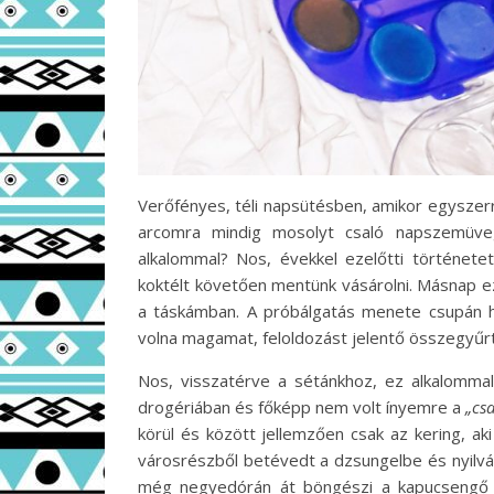
Verőfényes, téli napsütésben, amikor egyszer
arcomra mindig mosolyt csaló napszemüve
alkalommal? Nos, évekkel ezelőtti története
koktélt követően mentünk vásárolni. Másnap ez
a táskámban. A próbálgatás menete csupán h
volna magamat, feloldozást jelentő összegyűrt 
Nos, visszatérve a sétánkhoz, ez alkalomma
drogériában és főképp nem volt ínyemre a
„csa
körül és között jellemzően csak az kering, a
városrészből betévedt a dzsungelbe és nyilván
még negyedórán át böngészi a kapucsengő 