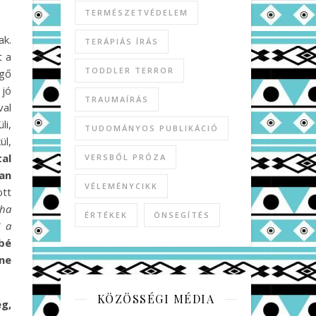
TERMÉSZETVÉDELEM
ak.
TERÁPIÁS ÍRÁS
t a
TODDLER TERROR
egő
 jó
TRAUMAÍRÁS
val
li,
TUDOMÁNYOS PUBLIKÁCIÓ
ül,
tal
VERSBŐL PRÓZA
an
VÉLEMÉNYCIKK
ott
 ha
ÉRTÉKEK
ÖNSEGÍTÉS
i a
bé
nne
KÖZÖSSÉGI MÉDIA
g,