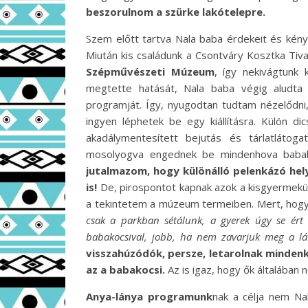
beszorulnom a szürke lakótelepre.
Szem előtt tartva Nala baba érdekeit és kén
Miután kis családunk a Csontváry Kosztka Tiva
Szépművészeti Múzeum
, így nekivágtunk
megtette hatását, Nala baba végig aludta a
programját. Így, nyugodtan tudtam nézelődni
ingyen léphetek be egy kiállításra. Külön d
akadálymentesített bejutás és tárlatlátoga
mosolyogva engednek be mindenhova babako
jutalmazom, hogy különálló pelenkázó he
is!
De, pirospontot kapnak azok a kisgyermeküke
a tekintetem a múzeum termeiben. Mert, hogy
csak a parkban sétálunk, a gyerek úgy se ért 
babakocsival, jobb, ha nem zavarjuk meg a lát
visszahúzódók, persze, letarolnak mindenk
az a babakocsi.
Az is igaz, hogy ők általába
Anya-lánya programunk
nak a célja nem Na