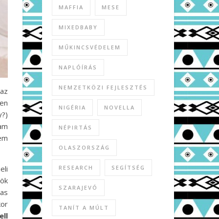
MAFFIA
MESE
MIXEDBABY
MŰKINCSVÉDELEM
NAPLÓÍRÁS
NEMZETKÖZI FEJLESZTÉS
 az
en
NIGÉRIA
NOVELLA
y?)
tam
NÉPIRTÁS
tem
OLASZORSZÁG
RESEARCH
SEGÍTSÉG
eli
bök
SZARAJEVÓ
zas
kor
TANÍT A MÚLT
ll