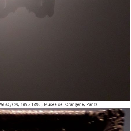
le és Jean
, 1895-1896., Musée de l’Orangerie, Párizs