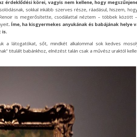
z érdeklődési körei, vagyis nem kellene, hogy megszűnjen
olódásnak, sokkal inkább szerves része, ráadásul, hiszem, hog
 Renoir is megerősítette, csodálattal néztem – többek között 
yeit
. Íme, ha kisgyermekes anyukának és babájának helye 
 is.
k a látogatókat, sőt, mindkét alkalommal sok kedves mosol
ak” titulált babánkhoz, elnézést talán csak a művész uraktól kell