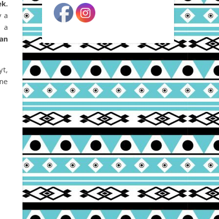
ek.
y a
– a
van
yt,
ene