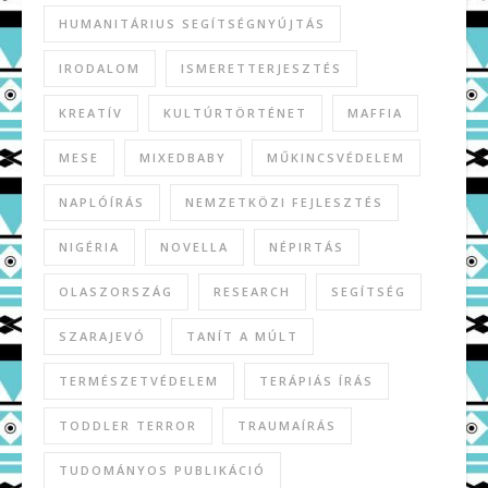
HUMANITÁRIUS SEGÍTSÉGNYÚJTÁS
IRODALOM
ISMERETTERJESZTÉS
KREATÍV
KULTÚRTÖRTÉNET
MAFFIA
MESE
MIXEDBABY
MŰKINCSVÉDELEM
NAPLÓÍRÁS
NEMZETKÖZI FEJLESZTÉS
NIGÉRIA
NOVELLA
NÉPIRTÁS
OLASZORSZÁG
RESEARCH
SEGÍTSÉG
SZARAJEVÓ
TANÍT A MÚLT
TERMÉSZETVÉDELEM
TERÁPIÁS ÍRÁS
TODDLER TERROR
TRAUMAÍRÁS
TUDOMÁNYOS PUBLIKÁCIÓ