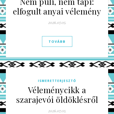
Nem puli, nem tapi:
elfogult anyai vélemény
2026.07.05.
TOVÁBB
ISMERETTERJESZTŐ
Véleménycikk a
szarajevói öldöklésről
2026.07.05.