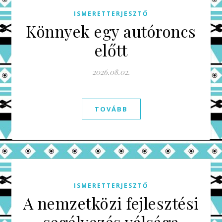
ISMERETTERJESZTŐ
Könnyek egy autóroncs
előtt
2026.08.02.
TOVÁBB
ISMERETTERJESZTŐ
A nemzetközi fejlesztési
segélyezés válsága