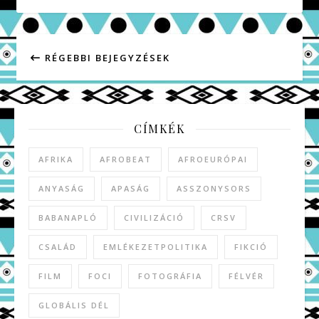
RÉGEBBI BEJEGYZÉSEK
CÍMKÉK
AFRIKA
AFROBEAT
AFROEURÓPAI
ANYASÁG
APASÁG
ASSZONYSORS
BABANAPLÓ
CIVILIZÁCIÓ
CRSV
CSALÁD
EMLÉKEZETPOLITIKA
FIKCIÓ
FILM
FOCI
FOTOGRÁFIA
FÉLVÉR
GLOBÁLIS DÉL