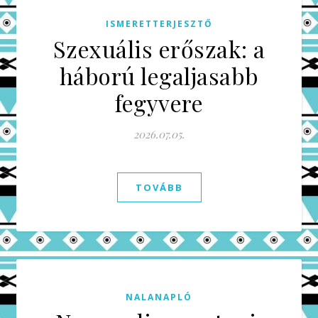
ISMERETTERJESZTŐ
Szexuális erőszak: a
háború legaljasabb
fegyvere
2026.07.05.
TOVÁBB
NALANAPLÓ