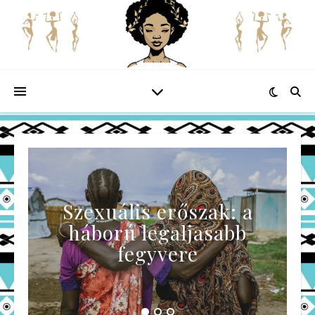
Szexuális erőszak: a
háború legaljasabb
fegyvere