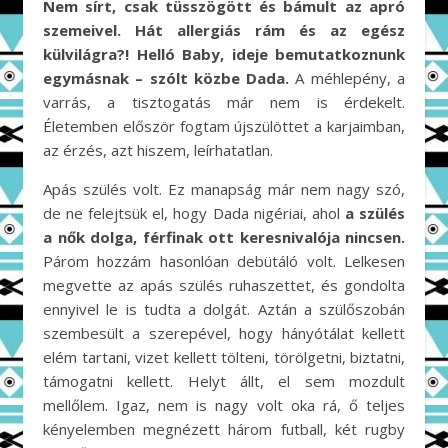
Nem sírt, csak tüsszögött és bámult az apró
szemeivel. Hát allergiás rám és az egész
külvilágra?! Helló Baby, ideje bemutatkoznunk
egymásnak – szólt közbe Dada.
A méhlepény, a
varrás, a tisztogatás már nem is érdekelt.
Életemben először fogtam újszülöttet a karjaimban,
az érzés, azt hiszem, leírhatatlan.
Apás szülés volt. Ez manapság már nem nagy szó,
de ne felejtsük el, hogy Dada nigériai, ahol
a szülés
a nők dolga, férfinak ott keresnivalója nincsen.
Párom hozzám hasonlóan debütáló volt. Lelkesen
megvette az apás szülés ruhaszettet, és gondolta
ennyivel le is tudta a dolgát. Aztán a szülőszobán
szembesült a szerepével, hogy hányótálat kellett
elém tartani, vizet kellett tölteni, törölgetni, biztatni,
támogatni kellett. Helyt állt, el sem mozdult
mellőlem. Igaz, nem is nagy volt oka rá, ő teljes
kényelemben megnézett három futball, két rugby