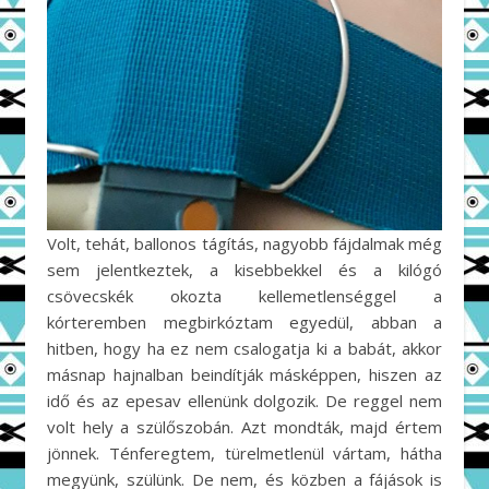
Volt, tehát, ballonos tágítás, nagyobb fájdalmak még
sem jelentkeztek, a kisebbekkel és a kilógó
csövecskék okozta kellemetlenséggel a
kórteremben megbirkóztam egyedül, abban a
hitben, hogy ha ez nem csalogatja ki a babát, akkor
másnap hajnalban beindítják másképpen, hiszen az
idő és az epesav ellenünk dolgozik. De reggel nem
volt hely a szülőszobán. Azt mondták, majd értem
jönnek. Ténferegtem, türelmetlenül vártam, hátha
megyünk, szülünk. De nem, és közben a fájások is