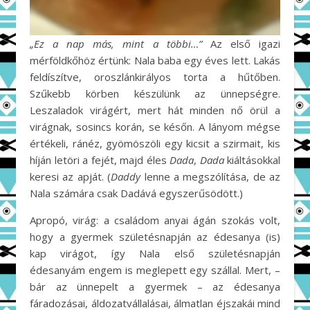
„Ez a nap más, mint a többi…”
Az első igazi
mérföldkőhöz értünk: Nala baba egy éves lett. Lakás
feldíszítve, oroszlánkirályos torta a hűtőben.
Szűkebb körben készülünk az ünnepségre.
Leszaladok virágért, mert hát minden nő örül a
virágnak, sosincs korán, se későn. A lányom mégse
értékeli, ránéz, gyömöszöli egy kicsit a szirmait, kis
híján letöri a fejét, majd éles
Dada
,
Dada
kiáltásokkal
keresi az apját. (
Daddy
lenne a megszólítása, de az
Nala számára csak Dadává egyszerűsödött.)
Apropó, virág: a családom anyai ágán szokás volt,
hogy a gyermek születésnapján az édesanya (is)
kap virágot, így Nala első születésnapján
édesanyám engem is meglepett egy szállal. Mert, –
bár az ünnepelt a gyermek – az édesanya
fáradozásai, áldozatvállalásai, álmatlan éjszakái mind