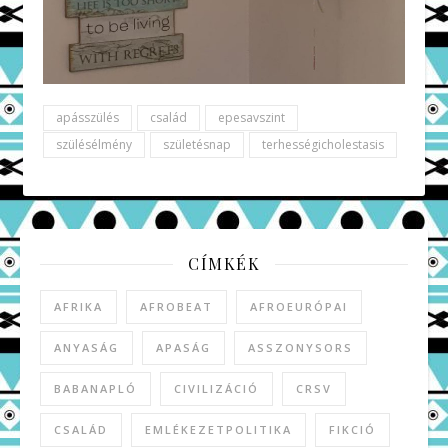
apásszülés
család
epesavszint
szülésélmény
születésnap
terhességicholestasis
CÍMKÉK
AFRIKA
AFROBEAT
AFROEURÓPAI
ANYASÁG
APASÁG
ASSZONYSORS
BABANAPLÓ
CIVILIZÁCIÓ
CRSV
CSALÁD
EMLÉKEZETPOLITIKA
FIKCIÓ