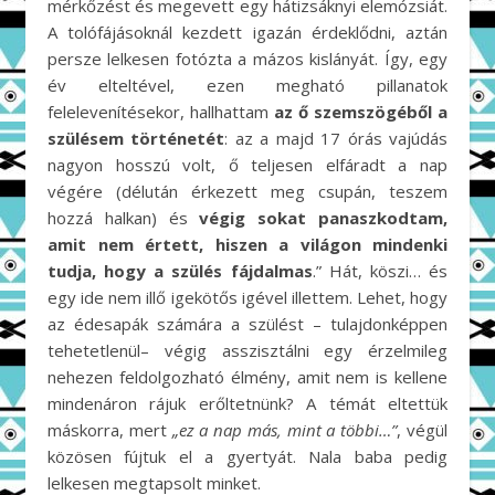
mérkőzést és megevett egy hátizsáknyi elemózsiát.
A tolófájásoknál kezdett igazán érdeklődni, aztán
persze lelkesen fotózta a mázos kislányát. Így, egy
év elteltével, ezen megható pillanatok
felelevenítésekor, hallhattam
az ő szemszögéből a
szülésem történetét
: az a majd 17 órás vajúdás
nagyon hosszú volt, ő teljesen elfáradt a nap
végére (délután érkezett meg csupán, teszem
hozzá halkan) és
végig sokat panaszkodtam,
amit nem értett, hiszen a világon mindenki
tudja, hogy a szülés fájdalmas
.” Hát, köszi… és
egy ide nem illő igekötős igével illettem. Lehet, hogy
az édesapák számára a szülést – tulajdonképpen
tehetetlenül– végig asszisztálni egy érzelmileg
nehezen feldolgozható élmény, amit nem is kellene
mindenáron rájuk erőltetnünk? A témát eltettük
máskorra, mert
„ez a nap más, mint a többi…”
, végül
közösen fújtuk el a gyertyát. Nala baba pedig
lelkesen megtapsolt minket.