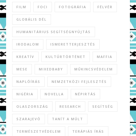
FILM
FOCI
FOTOGRÁFIA
FÉLVÉR
GLOBÁLIS DÉL
HUMANITÁRIUS SEGÍTSÉGNYÚJTÁS
IRODALOM
ISMERETTERJESZTÉS
KREATÍV
KULTÚRTÖRTÉNET
MAFFIA
MESE
MIXEDBABY
MŰKINCSVÉDELEM
NAPLÓÍRÁS
NEMZETKÖZI FEJLESZTÉS
NIGÉRIA
NOVELLA
NÉPIRTÁS
OLASZORSZÁG
RESEARCH
SEGÍTSÉG
SZARAJEVÓ
TANÍT A MÚLT
TERMÉSZETVÉDELEM
TERÁPIÁS ÍRÁS