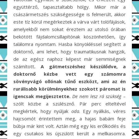
együttérző, tapasztaltabb hölgy. Mikor már a
császármetszés szükségessége is felmerült, akkor
este tíz körül megérkeztek a várva várt tolófájások,
amelyekből nem sokat éreztem az utolsó órában
bekötött fájdalomcsillapítónak köszönhetően, így
találomra nyomtam. Hasba könyökléssel segített a
doktornő, ami lehet, hogy traumatikusnak hangzik,
de az egész naphoz képest már semmiségnek
számított
. A gátmetszéshez készülődve, a
doktornő kézbe vett egy számomra
sövényvágó ollónak tűnő eszközt, ami az én
rurálisabb körülményekhez szokott páromat is
igencsak megijesztette.
De nem lesz rá szükség
–
szólt közbe a szülésznő. Pár perc elteltével
megkértek, hogy nyúljak
oda
. Egy nyálkás, véres
hajcsomót érintettem meg, a hajas babám feje
búbja már kint volt. Aztán még egy kis erőlködés és
egy csutakos kis újszülött került a mellkasomra.