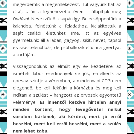
megérdemlik a megemlékezést. Túl vagyunk hát az
első, talán a legnehezebb éven – állapítjuk meg
Dadával
. Nevezzük őt csupán így. Belecsöppentünk a
kalandba, felnőttünk a feladathoz, kialakítottuk a
saját családi életünket. Íme, itt az egyéves
gyermekünk: áll a lábán, gagyog, sikít, nevet, tapsol
és sikertelenül bár, de próbálkozik elfújni a gyertyát
a tortáján…
Visszagondolunk az elmúlt egy év kezdetére: az
ismételt labor eredmények se jók, emelkedik az
epesav szintje a véremben, a mindennapi CTG nem
elegendő, be kell feküdni a kórházba és meg kell
indítani a szülést – hangzott az orvosok egyöntetű
véleménye.
És innentől kezdve hirtelen annyi
minden történt, hogy levegővétel nélkül
sorolom bárkinek, aki kérdezi, mert jó erről
beszélni, mert kell erről beszélni, mert a szülés
nem lehet tabu.