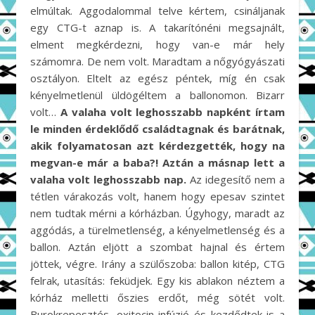
elmúltak. Aggodalommal telve kértem, csináljanak
egy CTG-t aznap is. A takarítónéni megsajnált,
elment megkérdezni, hogy van-e már hely
számomra. De nem volt. Maradtam a nőgyógyászati
osztályon. Eltelt az egész péntek, míg én csak
kényelmetlenül üldögéltem a ballonomon. Bizarr
volt…
A valaha volt leghosszabb napként írtam
le minden érdeklődő családtagnak és barátnak,
akik folyamatosan azt kérdezgették, hogy na
megvan-e már a baba?! Aztán a másnap lett a
valaha volt leghosszabb nap.
Az idegesítő nem a
tétlen várakozás volt, hanem hogy epesav szintet
nem tudtak mérni a kórházban. Úgyhogy, maradt az
aggódás, a türelmetlenség, a kényelmetlenség és a
ballon. Aztán eljött a szombat hajnal és értem
jöttek, végre. Irány a szülőszoba: ballon kitép, CTG
felrak, utasítás: feküdjek. Egy kis ablakon néztem a
kórház melletti őszies erdőt, még sötét volt.
Burokrepesztés, oxitocin infúzió és kezdődtek is a