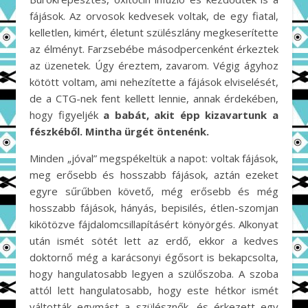
fájások. Az orvosok kedvesek voltak, de egy fiatal,
kelletlen, kimért, életunt szülészlány megkeserítette
az élményt. Farzsebébe másodpercenként érkeztek
az üzenetek. Úgy éreztem, zavarom. Végig ágyhoz
kötött voltam, ami nehezítette a fájások elviselését,
de a CTG-nek fent kellett lennie, annak érdekében,
hogy figyeljék
a babát, akit épp kizavartunk a
fészkéből. Mintha ürgét öntenénk.
Minden „jóval” megspékeltük a napot: voltak fájások,
meg erősebb és hosszabb fájások, aztán ezeket
egyre sűrűbben követő, még erősebb és még
hosszabb fájások, hányás, bepisilés, étlen-szomjan
kikötözve fájdalomcsillapításért könyörgés. Alkonyat
után ismét sötét lett az erdő, ekkor a kedves
doktornő még a karácsonyi égősort is bekapcsolta,
hogy hangulatosabb legyen a szülőszoba. A szoba
attól lett hangulatosabb, hogy este hétkor ismét
váltották egymást a szülésznők, és érkezett egy