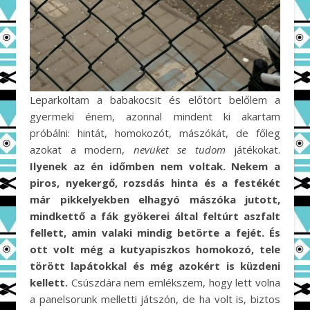
Leparkoltam a babakocsit és előtört belőlem a
gyermeki énem, azonnal mindent ki akartam
próbálni: hintát, homokozót, mászókát, de főleg
azokat a modern,
nevüket se tudom
játékokat.
Ilyenek az én időmben nem voltak. Nekem a
piros, nyekergő, rozsdás hinta és a festékét
már pikkelyekben elhagyó mászóka jutott,
mindkettő a fák gyökerei által feltúrt aszfalt
fellett, amin valaki mindig betörte a fejét. És
ott volt még a kutyapiszkos homokozó, tele
törött lapátokkal és még azokért is küzdeni
kellett.
Csúszdára nem emlékszem, hogy lett volna
a panelsorunk melletti játszón, de ha volt is, biztos