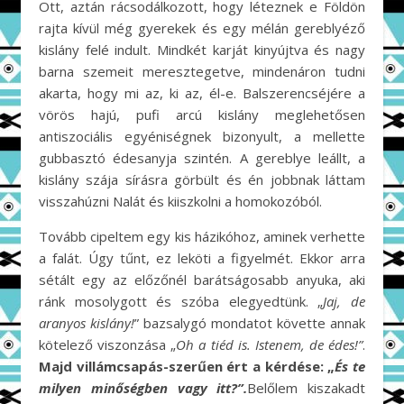
Ott, aztán rácsodálkozott, hogy léteznek e Földön
rajta kívül még gyerekek és egy mélán gereblyéző
kislány felé indult. Mindkét karját kinyújtva és nagy
barna szemeit meresztegetve, mindenáron tudni
akarta, hogy mi az, ki az, él-e. Balszerencséjére a
vörös hajú, pufi arcú kislány meglehetősen
antiszociális egyéniségnek bizonyult, a mellette
gubbasztó édesanyja szintén. A gereblye leállt, a
kislány szája sírásra görbült és én jobbnak láttam
visszahúzni Nalát és kiiszkolni a homokozóból.
Tovább cipeltem egy kis házikóhoz, aminek verhette
a falát. Úgy tűnt, ez leköti a figyelmét. Ekkor arra
sétált egy az előzőnél barátságosabb anyuka, aki
ránk mosolygott és szóba elegyedtünk. „
Jaj, de
aranyos kislány!
” bazsalygó mondatot követte annak
kötelező viszonzása „
Oh a tiéd is. Istenem, de édes!”
.
Majd villámcsapás-szerűen ért a kérdése: „
És te
milyen minőségben vagy itt?”.
Belőlem kiszakadt