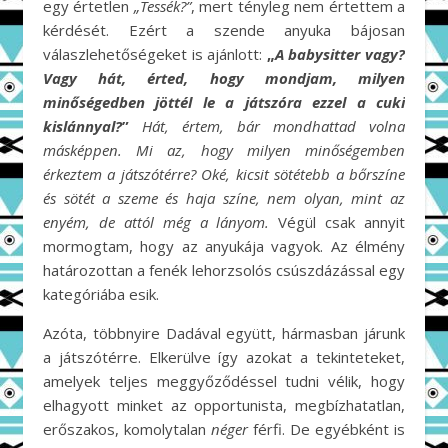
egy értetlen
„Tessék?”
, mert tényleg nem értettem a
kérdését. Ezért a szende anyuka bájosan
válaszlehetőségeket is ajánlott:
„
A babysitter vagy?
Vagy hát, érted, hogy mondjam, milyen
minőségedben jöttél le a játszóra ezzel a cuki
kislánnyal?
”
Hát, értem, bár mondhattad volna
másképpen. Mi az, hogy milyen minőségemben
érkeztem a játszótérre? Oké, kicsit sötétebb a bőrszíne
és sötét a szeme és haja színe, nem olyan, mint az
enyém, de attól még a lányom.
Végül csak annyit
mormogtam, hogy az anyukája vagyok. Az élmény
határozottan a fenék lehorzsolós csúszdázással egy
kategóriába esik.
Azóta, többnyire Dadával együtt, hármasban járunk
a játszótérre. Elkerülve így azokat a tekinteteket,
amelyek teljes meggyőződéssel tudni vélik, hogy
elhagyott minket az opportunista, megbízhatatlan,
erőszakos, komolytalan
néger
férfi. De egyébként is