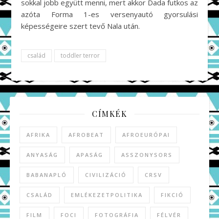
sokkal jobb együtt menni, mert akkor Dada futkos az
azóta Forma 1-es versenyautó gyorsulási
képességeire szert tevő Nala után.
család
toddler terror
CÍMKÉK
AFRIKA
AFROBEAT
AFROEURÓPAI
ANYASÁG
APASÁG
ASSZONYSORS
BABANAPLÓ
CIVILIZÁCIÓ
CRSV
CSALÁD
EMLÉKEZETPOLITIKA
FIKCIÓ
FILM
FOCI
FOTOGRÁFIA
FÉLVÉR