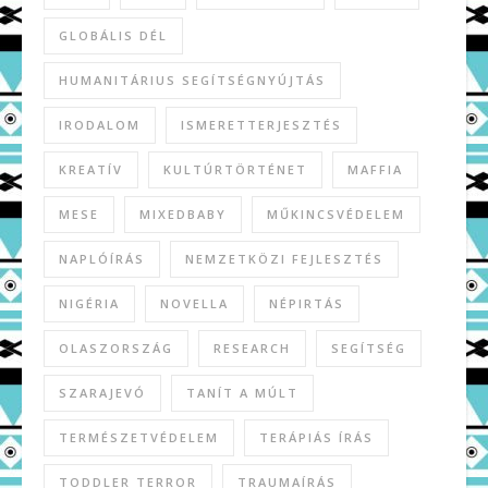
GLOBÁLIS DÉL
HUMANITÁRIUS SEGÍTSÉGNYÚJTÁS
IRODALOM
ISMERETTERJESZTÉS
KREATÍV
KULTÚRTÖRTÉNET
MAFFIA
MESE
MIXEDBABY
MŰKINCSVÉDELEM
NAPLÓÍRÁS
NEMZETKÖZI FEJLESZTÉS
NIGÉRIA
NOVELLA
NÉPIRTÁS
OLASZORSZÁG
RESEARCH
SEGÍTSÉG
SZARAJEVÓ
TANÍT A MÚLT
TERMÉSZETVÉDELEM
TERÁPIÁS ÍRÁS
TODDLER TERROR
TRAUMAÍRÁS