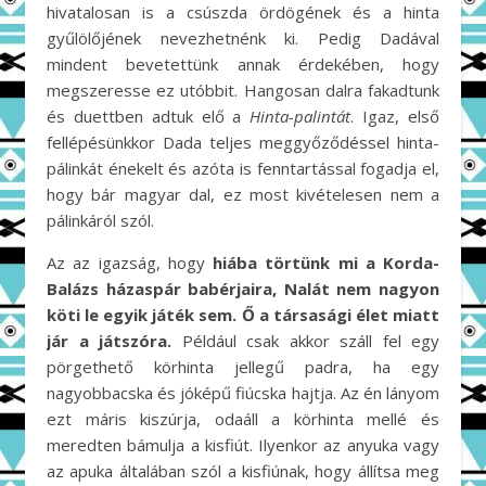
hivatalosan is a csúszda ördögének és a hinta
gyűlölőjének nevezhetnénk ki. Pedig Dadával
mindent bevetettünk annak érdekében, hogy
megszeresse ez utóbbit. Hangosan dalra fakadtunk
és duettben adtuk elő a
Hinta-palintát
. Igaz, első
fellépésünkkor Dada teljes meggyőződéssel hinta-
pálinkát énekelt és azóta is fenntartással fogadja el,
hogy bár magyar dal, ez most kivételesen nem a
pálinkáról szól.
Az az igazság, hogy
hiába törtünk mi a Korda-
Balázs házaspár babérjaira, Nalát nem nagyon
köti le egyik játék sem. Ő a társasági élet miatt
jár a játszóra.
Például csak akkor száll fel egy
pörgethető körhinta jellegű padra, ha egy
nagyobbacska és jóképű fiúcska hajtja. Az én lányom
ezt máris kiszúrja, odaáll a körhinta mellé és
meredten bámulja a kisfiút. Ilyenkor az anyuka vagy
az apuka általában szól a kisfiúnak, hogy állítsa meg