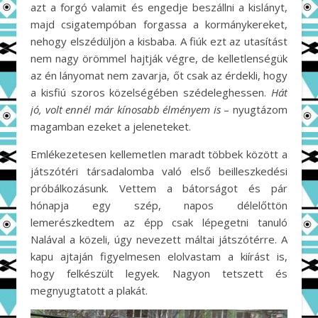
azt a forgó valamit és engedje beszállni a kislányt,
majd csigatempóban forgassa a kormánykereket,
nehogy elszédüljön a kisbaba. A fiúk ezt az utasítást
nem nagy örömmel hajtják végre, de kelletlenségük
az én lányomat nem zavarja, őt csak az érdekli, hogy
a kisfiú szoros közelségében szédeleghessen.
Hát
jó, volt ennél már kínosabb élményem is
– nyugtázom
magamban ezeket a jeleneteket.
Emlékezetesen kellemetlen maradt többek között a
játszótéri társadalomba való első beilleszkedési
próbálkozásunk. Vettem a bátorságot és pár
hónapja egy szép, napos délelőttön
lemerészkedtem az épp csak lépegetni tanuló
Nalával a közeli, úgy nevezett máltai játszótérre. A
kapu ajtaján figyelmesen elolvastam a kiírást is,
hogy felkészült legyek. Nagyon tetszett és
megnyugtatott a plakát.