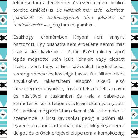
lehorzsoltam a fenekemet és ezért elmém örökre
törölte emlékét is.
De Nalának már szép, elkerített,
gondozott és biztonságosnak tűnő játszótér áll
rendelkezésére
– ujjongtam magamban.
Csakhogy, örömömben lányom nem annyira
osztozott. Egy pillanatra sem érdekelte semmi más
csak a kicsi kavicsok a földön. Ezért minden apró
lépés megtette után leült, lehajolt vagy elesett
csakis azért, hogy a kicsi kavicsokat fogdoshassa,
szedegethesse és kóstolgathassa. Ott álltam lelkes
anyukaként, rákészültem elsöprő sikerű első
játszótéri élményünkre, frissen felszeletelt almával
és hűsítővel a táskámban és Nala a babakocsi
kétméteres körzetében csak kavicsokat nyalogatott.
Sőt, amikor megpróbáltam elvenni tőle, a homokot a
szemembe, a kicsi kavicsokat pedig a pólóm alá,
egyenesen a melltartómba dobálta. Megelégeltem a
dolgot és erőnek erejével elcipeltem a homokozóig.