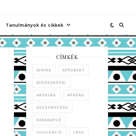
Tanulmányok és cikkek
CÍMKÉK
AFRIKA
AFROBEAT
AFROEURÓPAI
ANYASÁG
APASÁG
ASSZONYSORS
BABANAPLÓ
CIVILIZÁCIÓ
CRSV