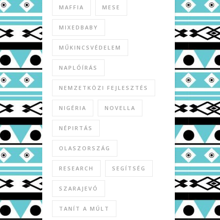
MAFFIA
MESE
MIXEDBABY
MŰKINCSVÉDELEM
NAPLÓÍRÁS
NEMZETKÖZI FEJLESZTÉS
NIGÉRIA
NOVELLA
NÉPIRTÁS
OLASZORSZÁG
RESEARCH
SEGÍTSÉG
SZARAJEVÓ
TANÍT A MÚLT