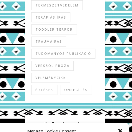
TERMÉSZETVÉDELEM
TERÁPIÁS ÍRÁS
TODDLER TERROR
TRAUMAÍRÁS
TUDOMÁNYOS PUBLIKÁCIÓ
VERSBŐL PRÓZA
VÉLEMÉNYCIKK
ÉRTÉKEK
ÖNSEGÍTÉS
KÖZÖSSÉGI MÉDIA
Manage Cookie Consent