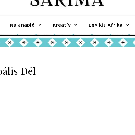
Nalanapló
Kreatív
Egy kis Afrika
ális Dél