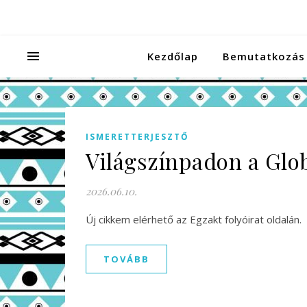
Kezdőlap
Bemutatkozás
ISMERETTERJESZTŐ
Világszínpadon a Glob
2026.06.10.
Új cikkem elérhető az Egzakt folyóirat oldalán.
TOVÁBB