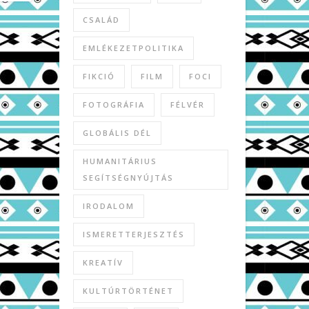
CSALÁD
EMLÉKEZETPOLITIKA
FIKCIÓ
FILM
FOCI
FOTOGRÁFIA
FÉLVÉR
GLOBÁLIS DÉL
HUMANITÁRIUS
SEGÍTSÉGNYÚJTÁS
IRODALOM
ISMERETTERJESZTÉS
KREATÍV
KULTÚRTÖRTÉNET