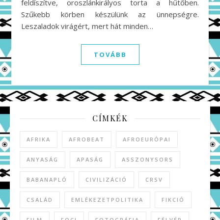
feldíszítve, oroszlánkirályos torta a hűtőben.
Szűkebb körben készülünk az ünnepségre.
Leszaladok virágért, mert hát minden…
TOVÁBB
CÍMKÉK
AFRIKA
AFROBEAT
AFROEURÓPAI
ANYASÁG
APASÁG
ASSZONYSORS
BABANAPLÓ
CIVILIZÁCIÓ
CRSV
CSALÁD
EMLÉKEZETPOLITIKA
FIKCIÓ
FILM
FOCI
FOTOGRÁFIA
FÉLVÉR