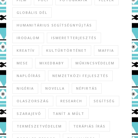
GLOBÁLIS DÉL
HUMANITÁRIUS SEGÍTSÉGNYÚJTÁS
IRODALOM
ISMERETTERJESZTÉS
KREATÍV
KULTÚRTÖRTÉNET
MAFFIA
MESE
MIXEDBABY
MŰKINCSVÉDELEM
NAPLÓÍRÁS
NEMZETKÖZI FEJLESZTÉS
NIGÉRIA
NOVELLA
NÉPIRTÁS
OLASZORSZÁG
RESEARCH
SEGÍTSÉG
SZARAJEVÓ
TANÍT A MÚLT
TERMÉSZETVÉDELEM
TERÁPIÁS ÍRÁS